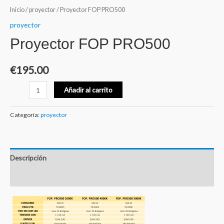
Inicio
/
proyector
/ Proyector FOP PRO500
proyector
Proyector FOP PRO500
€
195.00
Proyector
Añadir al carrito
FOP
PRO500
Categoría:
proyector
cantidad
Descripción
Valoraciones (0)