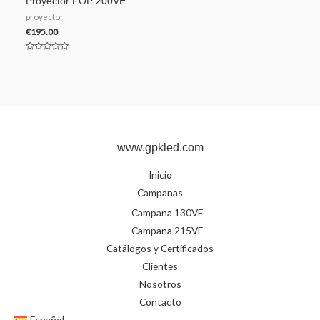
Proyector FOP 200VE
proyector
€
195.00
Valorado
en
0
de
5
www.gpkled.com
Inicio
Campanas
Campana 130VE
Campana 215VE
Catálogos y Certificados
Clientes
Nosotros
Contacto
Español