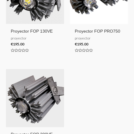
Proyector FOP 130VE
Proyector FOP PRO750
proyector
proyector
€
195.00
€
195.00
Valorado
Valorado
en
en
0
0
de
de
5
5