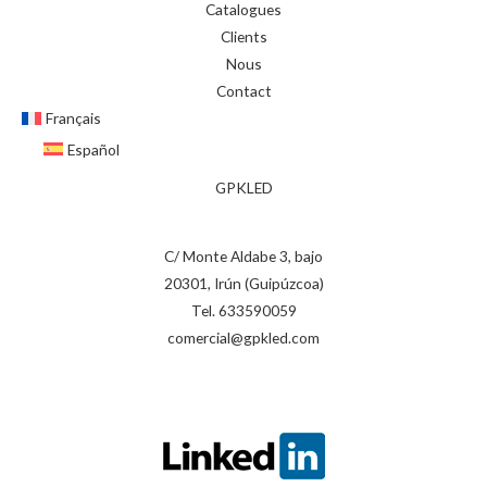
Catalogues
Clients
Nous
Contact
Français
Español
GPKLED
C/ Monte Aldabe 3, bajo
20301, Irún (Guipúzcoa)
Tel. 633590059
comercial@gpkled.com